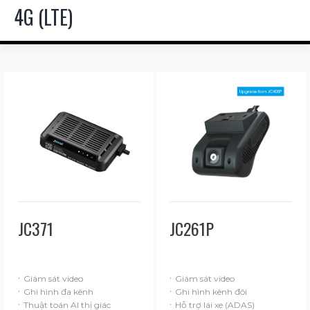
4G (LTE)
JC371
JC261P
·
·
Giám sát video
Giám sát video
·
·
Ghi hình đa kênh
Ghi hình kênh đôi
·
·
Thuật toán AI thị giác
Hỗ trợ lái xe (ADAS)