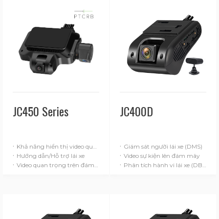
JC450 Series
JC400D
·
·
Khả năng hiển thị video qua tối đa 5 kênh trong thời gian thực
Giám sát người lái xe (DMS)
·
·
Hướng dẫn/Hỗ trợ lái xe
Video sự kiện lên đám mây
·
·
Video quan trọng trên đám mây
Phân tích hành vi lái xe (DBA)