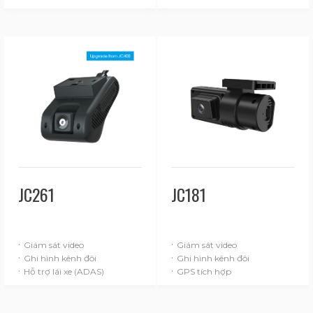
JC261
JC181
·
·
Giám sát video
Giám sát video
·
·
Ghi hình kênh đôi
Ghi hình kênh đôi
·
·
Hỗ trợ lái xe (ADAS)
GPS tích hợp