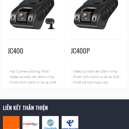
JC400
JC400P
·
·
Hai Camera Đồng Thời
Video sự kiện lên đám mây
·
·
Video sự kiện lên đám mây
Phân tích hành vi lái xe (DBA)
·
·
Phân tích hành vi lái xe (DBA)
Thiết kế tích hợp cao
LIÊN KẾT THÂN THIỆN