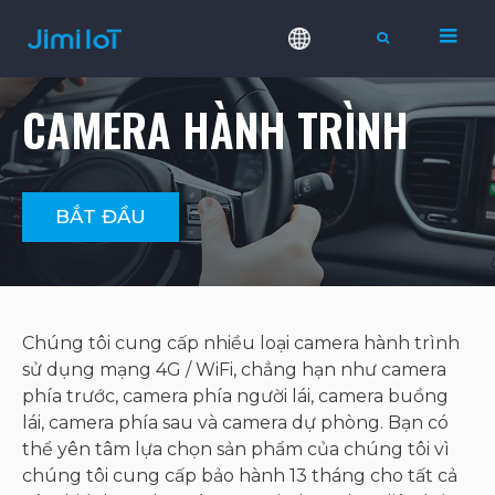
CAMERA HÀNH TRÌNH
BẮT ĐẦU
Chúng tôi cung cấp nhiều loại camera hành trình
sử dụng mạng 4G / WiFi, chẳng hạn như camera
phía trước, camera phía người lái, camera buồng
lái, camera phía sau và camera dự phòng. Bạn có
thể yên tâm lựa chọn sản phẩm của chúng tôi vì
chúng tôi cung cấp bảo hành 13 tháng cho tất cả