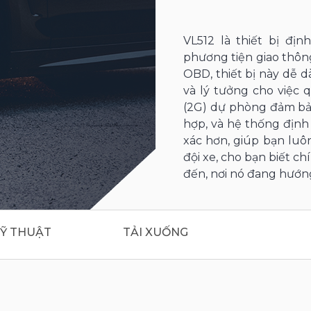
VL512 là thiết bị đị
phương tiện giao thôn
OBD, thiết bị này dễ d
và lý tưởng cho việc 
(2G) dự phòng đảm bảo
hợp, và hệ thống định
xác hơn, giúp bạn luôn
đội xe, cho bạn biết ch
đến, nơi nó đang hướng
Ỹ THUẬT
TẢI XUỐNG