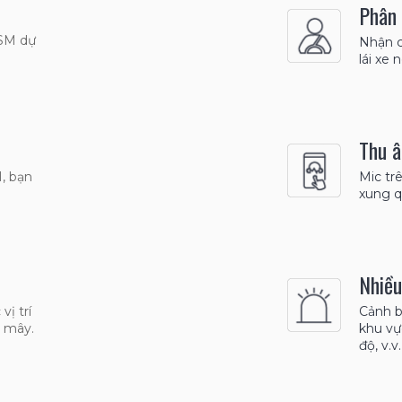
Phân 
GSM dự
Nhận c
lái xe 
Thu â
, bạn
Mic tr
xung q
Nhiều
ị trí
Cảnh b
m mây.
khu vự
độ, v.v.