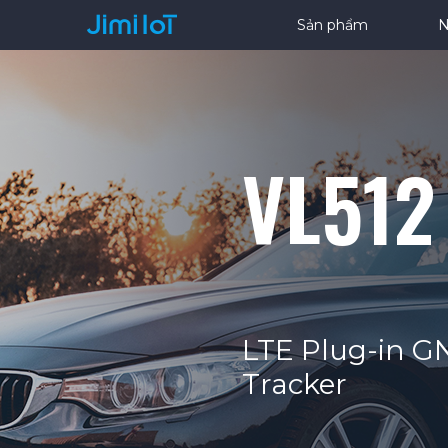
Sản phẩm
N
VL512
LTE Plug-in G
Tracker