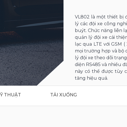
VL802 là một thiết bị 
lý các đội xe công ngh
buýt. Chức năng liên lạ
quản lý đội xe cải thiệ
lạc qua LTE với GSM (
mọi trường hợp và bộ c
lý đội xe theo dõi trạng
diện RS485 và nhiều đầ
này có thể được tùy c
tăng hiệu quả.
Ỹ THUẬT
TẢI XUỐNG