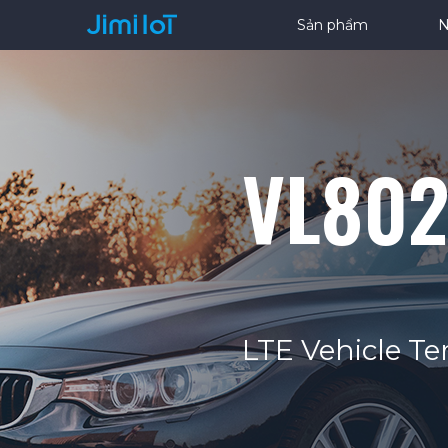
Sản phẩm
N
VL80
LTE Vehicle Te