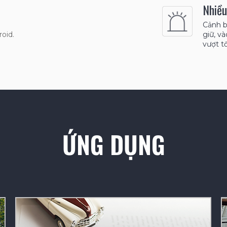
Nhiều
Cảnh b
oid.
giữ, v
vượt tố
ỨNG DỤNG