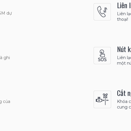
Liên 
GSM dự
Liên lạ
thoại!
Nút k
à ghi
Liên l
một nú
Cắt n
g của
Khóa c
cung c