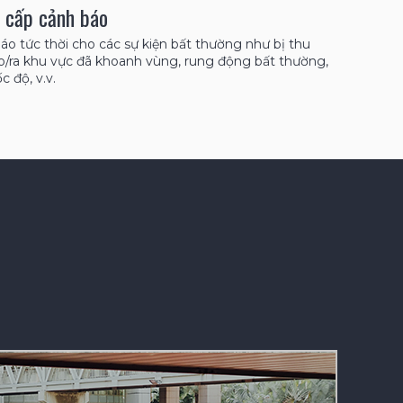
 cấp cảnh báo
áo tức thời cho các sự kiện bất thường như bị thu
ào/ra khu vực đã khoanh vùng, rung động bất thường,
c độ, v.v.